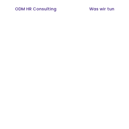
ODM HR Consulting
Was wir tun
Über uns
People Developmen
Organizational Deve
Thomas Internationa