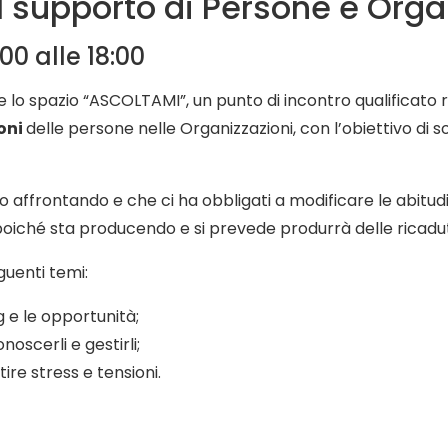
l supporto di Persone e Orga
00 alle 18:00
 lo spazio “ASCOLTAMI”, un punto di incontro qualificato r
oni
delle persone nelle Organizzazioni, con l’obiettivo di s
 affrontando e che ci ha obbligati a modificare le abitudin
io poiché sta producendo e si prevede produrrà delle ricad
guenti temi:
g e le opportunità;
oscerli e gestirli;
ire stress e tensioni.