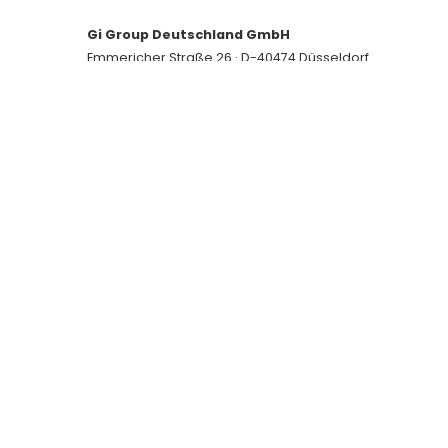
Gi Group Deutschland GmbH
Emmericher Straße 26 · D-40474 Düsseldorf
Tel.: +49 (0)211-731413-0
Fax: +49 (0)211-731413-99
thomas_de@gigroup.com
www.gigroup.com
Handelsregister Amtsgericht Düsseldorf
HRB 70863
UST ID-Nr. DE 14 878 8691
Gerichtsstand: Düsseldorf - Sitz: Düsseldorf
Geschäftsführer: Stefano Tomasi
Copyright© Gi Group SpA. All rights reserved.
Twitter
LinkedIn
YouTube