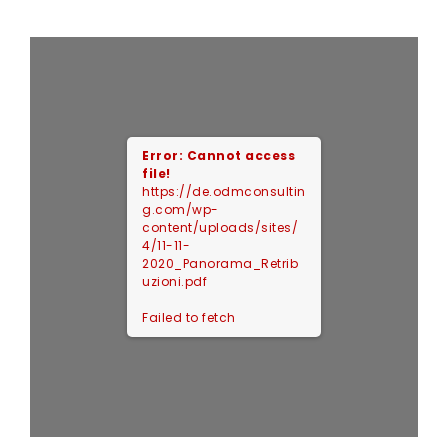
Error: Cannot access
file!
https://de.odmconsultin
g.com/wp-
content/uploads/sites/
4/11-11-
2020_Panorama_Retrib
uzioni.pdf
Failed to fetch