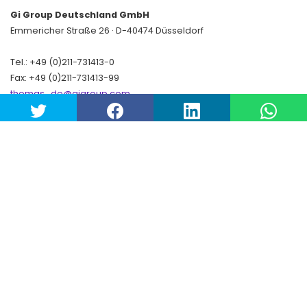
Gi Group Deutschland GmbH
Emmericher Straße 26 · D-40474 Düsseldorf
Tel.: +49 (0)211-731413-0
Fax: +49 (0)211-731413-99
thomas_de@gigroup.com
www.gigroup.com
Handelsregister Amtsgericht Düsseldorf
HRB 70863
UST ID-Nr. DE 14 878 8691
Gerichtsstand: Düsseldorf - Sitz: Düsseldorf
Geschäftsführer: Stefano Tomasi
Copyright© Gi Group SpA. All rights reserved.
Twitter
LinkedIn
YouTube