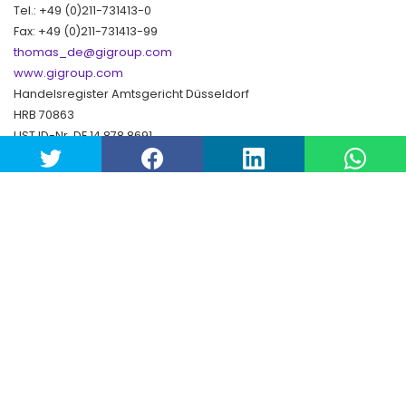
Tel.: +49 (0)211-731413-0
Fax: +49 (0)211-731413-99
thomas_de@gigroup.com
www.gigroup.com
Handelsregister Amtsgericht Düsseldorf
HRB 70863
UST ID-Nr. DE 14 878 8691
Gerichtsstand: Düsseldorf - Sitz: Düsseldorf
Geschäftsführer: Stefano Tomasi
Copyright© Gi Group SpA. All rights reserved.
Twitter
LinkedIn
YouTube
Datenschutzerklaerung
/
Cookie-richtlinie