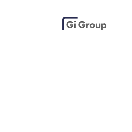
t
MORE THAN WORK
lopment
l