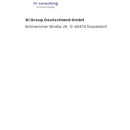
Gi Group Deutschland GmbH
Emmericher Straße 26 · D-40474 Düsseldorf
Tel.: +49 (0)211-731413-0
Fax: +49 (0)211-731413-99
thomas_de@gigroup.com
www.gigroup.com
Handelsregister Amtsgericht Düsseldorf
HRB 70863
UST ID-Nr. DE 14 878 8691
Gerichtsstand: Düsseldorf - Sitz: Düsseldorf
Geschäftsführer: Stefano Tomasi
Copyright© Gi Group SpA. All rights reserved.