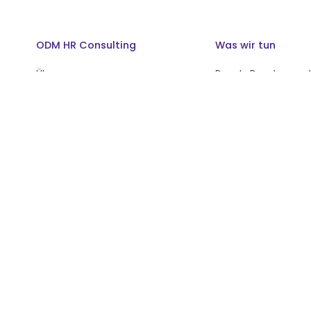
ODM HR Consulting
Was wir tun
Über uns
People Developmen
Organizational Deve
Thomas Internationa