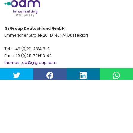
Gi Group Deutschland GmbH
Emmericher Straße 26 · D-40474 Düsseldorf
Tel.: +49 (0)211-731413-0
Fax: +49 (0)211-731413-99
thomas_de@gigroup.com
www.gigroup.com
Handelsregister Amtsgericht Düsseldorf
HRB 70863
UST ID-Nr. DE 14 878 8691
Gerichtsstand: Düsseldorf - Sitz: Düsseldorf
Geschäftsführer: Stefano Tomasi
Copyright© Gi Group SpA. All rights reserved.