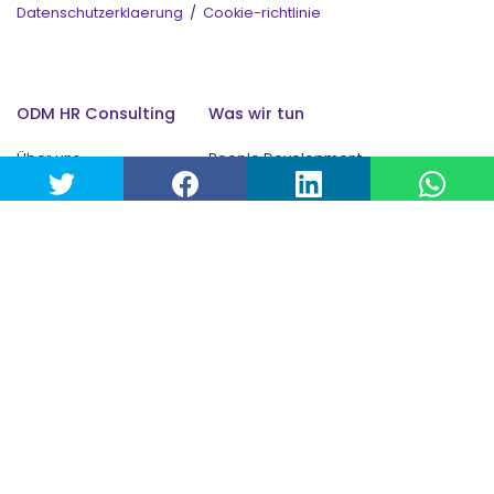
Datenschutzerklaerung
/
Cookie-richtlinie
ODM HR Consulting
Was wir tun
Über uns
People Development
Organizational Development
Thomas International
MORE THAN WORK