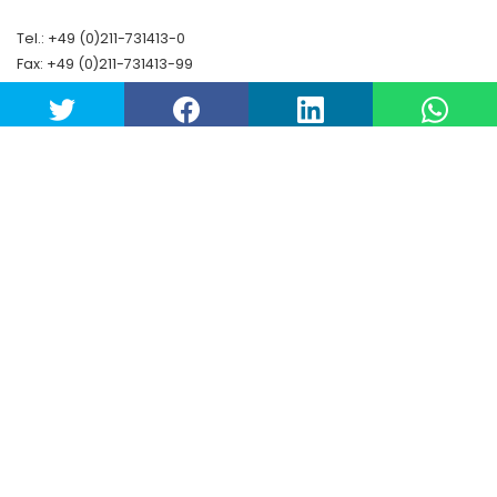
Tel.: +49 (0)211-731413-0
Fax: +49 (0)211-731413-99
thomas_de@gigroup.com
www.gigroup.com
Handelsregister Amtsgericht Düsseldorf
HRB 70863
UST ID-Nr. DE 14 878 8691
Gerichtsstand: Düsseldorf - Sitz: Düsseldorf
Geschäftsführer: Stefano Tomasi
Copyright© Gi Group SpA. All rights reserved.
Twitter
LinkedIn
YouTube
Datenschutzerklaerung
/
Cookie-richtlinie