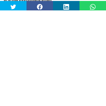
Emmericher Straße 26 · D-40474 Düsseldorf
Tel.: +49 (0)211-731413-0
Fax: +49 (0)211-731413-99
thomas_de@gigroup.com
www.gigroup.com
Handelsregister Amtsgericht Düsseldorf
HRB 70863
UST ID-Nr. DE 14 878 8691
Gerichtsstand: Düsseldorf - Sitz: Düsseldorf
Geschäftsführer: Stefano Tomasi
Copyright© Gi Group SpA. All rights reserved.
Twitter
LinkedIn
YouTube
Datenschutzerklaerung
/
Cookie-richtlinie