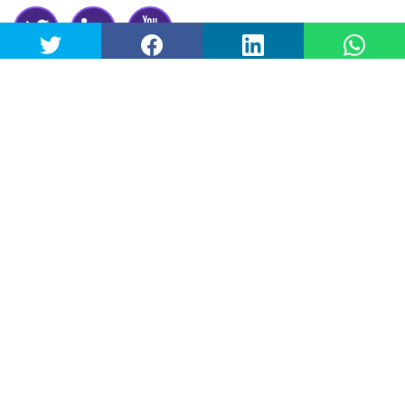
Twitter
LinkedIn
YouTube
Datenschutzerklaerung
/
Cookie-richtlinie
ODM HR Consulting
Was wir tun
Über uns
People Development
Organizational Development
Thomas International
MORE THAN WORK