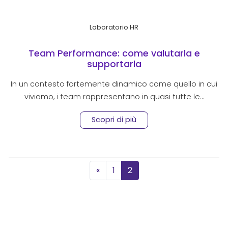
Laboratorio HR
Team Performance: come valutarla e
supportarla
In un contesto fortemente dinamico come quello in cui
viviamo, i team rappresentano in quasi tutte le…
Scopri di più
Posts navigation
«
1
2